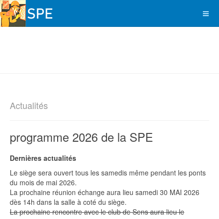
Exposition
philatélique : Fête
du train
Exposition
Musée de la Malterie - 10 au 12
philatélique : Fête
novembre 2017
du train
Exposition
Musée de la Malterie - 10 au 12
philatélique : Fête
novembre 2017
du train
Actualités
Exposition
Musée de la Malterie - 10 au 12
philatélique : Fête
novembre 2017
programme 2026 de la SPE
du train
Exposition
Musée de la Malterie - 10 au 12
Dernières actualités
philatélique : Fête
novembre 2017
Le siège sera ouvert tous les samedis même pendant les ponts
du train
du mois de mai 2026.
La prochaine réunion échange aura lieu samedi 30 MAI 2026
Musée de la Malterie - 10 au 12
dès 14h dans la salle à coté du siège.
novembre 2017
La prochaine rencontre avec le club de Sens aura lieu le